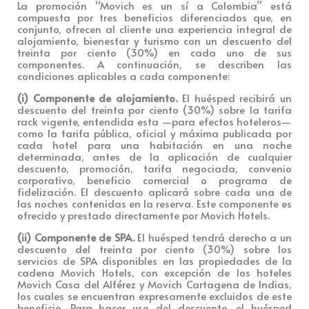
La promoción “Movich es un sí a Colombia” está
compuesta por tres beneficios diferenciados que, en
conjunto, ofrecen al cliente una experiencia integral de
alojamiento, bienestar y turismo con un descuento del
treinta por ciento (30%) en cada uno de sus
componentes. A continuación, se describen las
condiciones aplicables a cada componente:
(i) Componente de alojamiento.
El huésped recibirá un
descuento del treinta por ciento (30%) sobre la tarifa
rack vigente, entendida esta —para efectos hoteleros—
como la tarifa pública, oficial y máxima publicada por
cada hotel para una habitación en una noche
determinada, antes de la aplicación de cualquier
descuento, promoción, tarifa negociada, convenio
corporativo, beneficio comercial o programa de
fidelización. El descuento aplicará sobre cada una de
las noches contenidas en la reserva. Este componente es
ofrecido y prestado directamente por Movich Hotels.
(ii) Componente de SPA.
El huésped tendrá derecho a un
descuento del treinta por ciento (30%) sobre los
servicios de SPA disponibles en las propiedades de la
cadena Movich Hotels, con excepción de los hoteles
Movich Casa del Alférez y Movich Cartagena de Indias,
los cuales se encuentran expresamente excluidos de este
beneficio. Para hacer uso del descuento, el huésped