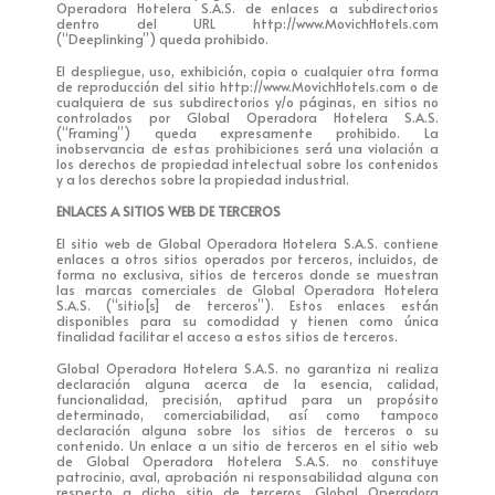
Operadora Hotelera S.A.S. de enlaces a subdirectorios
dentro del URL http://www.MovichHotels.com
(“Deeplinking”) queda prohibido.
El despliegue, uso, exhibición, copia o cualquier otra forma
de reproducción del sitio http://www.MovichHotels.com o de
cualquiera de sus subdirectorios y/o páginas, en sitios no
controlados por Global Operadora Hotelera S.A.S.
(“Framing”) queda expresamente prohibido. La
inobservancia de estas prohibiciones será una violación a
los derechos de propiedad intelectual sobre los contenidos
y a los derechos sobre la propiedad industrial.
ENLACES A SITIOS WEB DE TERCEROS
El sitio web de Global Operadora Hotelera S.A.S. contiene
enlaces a otros sitios operados por terceros, incluidos, de
forma no exclusiva, sitios de terceros donde se muestran
las marcas comerciales de Global Operadora Hotelera
S.A.S. (“sitio[s] de terceros”). Estos enlaces están
disponibles para su comodidad y tienen como única
finalidad facilitar el acceso a estos sitios de terceros.
Global Operadora Hotelera S.A.S. no garantiza ni realiza
declaración alguna acerca de la esencia, calidad,
funcionalidad, precisión, aptitud para un propósito
determinado, comerciabilidad, así como tampoco
declaración alguna sobre los sitios de terceros o su
contenido. Un enlace a un sitio de terceros en el sitio web
de Global Operadora Hotelera S.A.S. no constituye
patrocinio, aval, aprobación ni responsabilidad alguna con
respecto a dicho sitio de terceros. Global Operadora