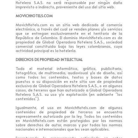
Hotelera S.A.S. no será responsable por ningún daño
imprevisto o indirecto, proveniente del uso del sitio web.
MOVICHHOTELS.COM
MovichHotels.com es un sitio web dedicado al comercio
electrónico, a través del cual se venden planes y/o servicios
que se entregan exclusivamente en el territorio de la
República de Colombia. El dominio MovichHotels.com es de
propiedad de Global Operadora Hotelera S.A.S., sociedad
comercial constituida bajo las leyes colombianas, cuya
actividad principal es la hotelería.
DERECHOS DE PROPIEDAD INTELECTUAL
Todo el material informático, gráfico, publicitario,
fotográfico, de multimedia, audiovisual y/o de diseño, así
como todos los contenidos, textos y bases de datos
puestos a su disposición en este sitio son de propiedad
exclusiva de Global Operadora Hotelera S.A.S., o en algunos
casos, de terceros que han autorizado a Global Operadora
Hotelera S.A.S. su uso y/o explotación (en adelante “los
contenidos”).
Igualmente, el uso en MovichHotels.com de algunos
contenidos de propiedad de terceros se encuentra
expresamente autorizado por la ley. Todos los contenidos
en MovichHotels.com están protegidos por las normas
sobre derechos de autor, marcas y por todas las normas
nacionales e internacionales que les sean aplicables.
Exceptuando lo expresamente estipulado en estos