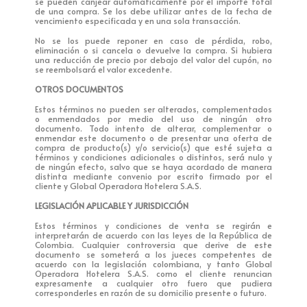
se pueden canjear automáticamente por el importe total
de una compra. Se los debe utilizar antes de la fecha de
vencimiento especificada y en una sola transacción.
No se los puede reponer en caso de pérdida, robo,
eliminación o si cancela o devuelve la compra. Si hubiera
una reducción de precio por debajo del valor del cupón, no
se reembolsará el valor excedente.
OTROS DOCUMENTOS
Estos términos no pueden ser alterados, complementados
o enmendados por medio del uso de ningún otro
documento. Todo intento de alterar, complementar o
enmendar este documento o de presentar una oferta de
compra de producto(s) y/o servicio(s) que esté sujeta a
términos y condiciones adicionales o distintos, será nulo y
de ningún efecto, salvo que se haya acordado de manera
distinta mediante convenio por escrito firmado por el
cliente y Global Operadora Hotelera S.A.S.
LEGISLACIÓN APLICABLE Y JURISDICCIÓN
Estos términos y condiciones de venta se regirán e
interpretarán de acuerdo con las leyes de la República de
Colombia. Cualquier controversia que derive de este
documento se someterá a los jueces competentes de
acuerdo con la legislación colombiana, y tanto Global
Operadora Hotelera S.A.S. como el cliente renuncian
expresamente a cualquier otro fuero que pudiera
corresponderles en razón de su domicilio presente o futuro.