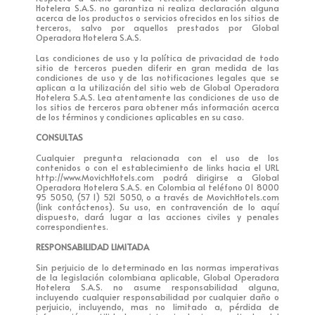
Hotelera S.A.S. no garantiza ni realiza declaración alguna
acerca de los productos o servicios ofrecidos en los sitios de
terceros, salvo por aquellos prestados por Global
Operadora Hotelera S.A.S.
Las condiciones de uso y la política de privacidad de todo
sitio de terceros pueden diferir en gran medida de las
condiciones de uso y de las notificaciones legales que se
aplican a la utilización del sitio web de Global Operadora
Hotelera S.A.S. Lea atentamente las condiciones de uso de
los sitios de terceros para obtener más información acerca
de los términos y condiciones aplicables en su caso.
CONSULTAS
Cualquier pregunta relacionada con el uso de los
contenidos o con el establecimiento de links hacia el URL
http://www.MovichHotels.com podrá dirigirse a Global
Operadora Hotelera S.A.S. en Colombia al teléfono 01 8000
95 5050, (57 1) 521 5050, o a través de MovichHotels.com
(link contáctenos). Su uso, en contravención de lo aquí
dispuesto, dará lugar a las acciones civiles y penales
correspondientes.
RESPONSABILIDAD LIMITADA
Sin perjuicio de lo determinado en las normas imperativas
de la legislación colombiana aplicable, Global Operadora
Hotelera S.A.S. no asume responsabilidad alguna,
incluyendo cualquier responsabilidad por cualquier daño o
perjuicio, incluyendo, mas no limitado a, pérdida de