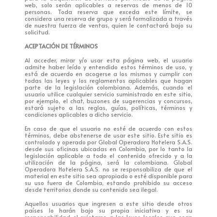
web, solo serán aplicables a reservas de menos de 10
personas. Toda reserva que exceda este límite, se
considera una reserva de grupo y será formalizada a través
de nuestra fuerza de ventas, quien le contactará bajo su
solicitud.
ACEPTACIÓN DE TÉRMINOS
Al acceder, mirar y/o usar esta página web, el usuario
admite haber leído y entendido estos términos de uso, y
está de acuerdo en acogerse a los mismos y cumplir con
todas las leyes y los reglamentos aplicables que hagan
parte de la legislación colombiana. Además, cuando el
usuario utilice cualquier servicio suministrado en este sitio,
por ejemplo, el chat, buzones de sugerencias y concursos,
estará sujeto a las reglas, guías, políticas, términos y
condiciones aplicables a dicho servicio.
En caso de que el usuario no esté de acuerdo con estos
términos, debe abstenerse de usar este sitio. Este sitio es
controlado y operado por Global Operadora Hotelera S.A.S.
desde sus oficinas ubicadas en Colombia, por lo tanto la
legislación aplicable a todo el contenido ofrecido y a la
utilización de la página, será la colombiana. Global
Operadora Hotelera S.A.S. no se responsabiliza de que el
material en este sitio sea apropiado o esté disponible para
su uso fuera de Colombia, estando prohibido su acceso
desde territorios donde su contenido sea ilegal.
Aquellos usuarios que ingresen a este sitio desde otros
países lo harán bajo su propia iniciativa y es su
responsabilidad el sujetarse a las leyes locales que sean