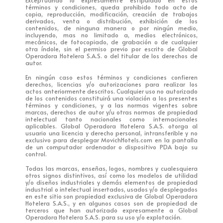
términos y condiciones, queda prohibido todo acto de
copia, reproducción, modificación, creación de trabajos
derivados, venta o distribución, exhibición de los
contenidos, de ninguna manera o por ningún medio,
incluyendo, mas no limitado a, medios electrónicos,
mecánicos, de fotocopiado, de grabación o de cualquier
otra índole, sin el permiso previo por escrito de Global
Operadora Hotelera S.A.S. o del titular de los derechos de
autor.
En ningún caso estos términos y condiciones confieren
derechos, licencias y/o autorizaciones para realizar los
actos anteriormente descritos. Cualquier uso no autorizado
de los contenidos constituirá una violación a los presentes
términos y condiciones, y a las normas vigentes sobre
marcas, derechos de autor y/u otras normas de propiedad
intelectual tanto nacionales como internacionales
aplicables. Global Operadora Hotelera S.A.S. otorga al
usuario una licencia y derecho personal, intransferible y no
exclusivo para desplegar MovichHotels.com en la pantalla
de un computador ordenador o dispositivo PDA bajo su
control.
Todas las marcas, enseñas, logos, nombres y cualesquiera
otros signos distintivos, así como los modelos de utilidad
y/o diseños industriales y demás elementos de propiedad
industrial o intelectual insertados, usados y/o desplegados
en este sitio son propiedad exclusiva de Global Operadora
Hotelera S.A.S., y en algunos casos son de propiedad de
terceros que han autorizado expresamente a Global
Operadora Hotelera S.A.S. para su uso y/o explotación.