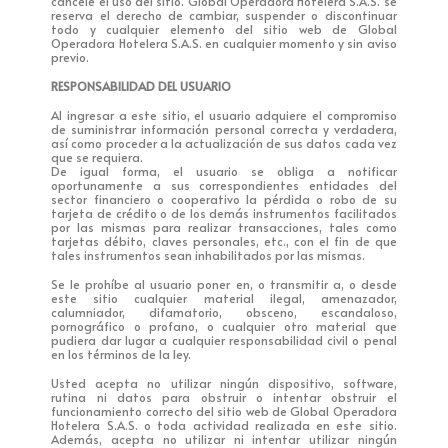
cancele el uso del sitio. Global Operadora Hotelera S.A.S. se
reserva el derecho de cambiar, suspender o discontinuar
todo y cualquier elemento del sitio web de Global
Operadora Hotelera S.A.S. en cualquier momento y sin aviso
previo.
RESPONSABILIDAD DEL USUARIO
Al ingresar a este sitio, el usuario adquiere el compromiso
de suministrar información personal correcta y verdadera,
así como proceder a la actualización de sus datos cada vez
que se requiera.
De igual forma, el usuario se obliga a notificar
oportunamente a sus correspondientes entidades del
sector financiero o cooperativo la pérdida o robo de su
tarjeta de crédito o de los demás instrumentos facilitados
por las mismas para realizar transacciones, tales como
tarjetas débito, claves personales, etc., con el fin de que
tales instrumentos sean inhabilitados por las mismas.
Se le prohíbe al usuario poner en, o transmitir a, o desde
este sitio cualquier material ilegal, amenazador,
calumniador, difamatorio, obsceno, escandaloso,
pornográfico o profano, o cualquier otro material que
pudiera dar lugar a cualquier responsabilidad civil o penal
en los términos de la ley.
Usted acepta no utilizar ningún dispositivo, software,
rutina ni datos para obstruir o intentar obstruir el
funcionamiento correcto del sitio web de Global Operadora
Hotelera S.A.S. o toda actividad realizada en este sitio.
Además, acepta no utilizar ni intentar utilizar ningún