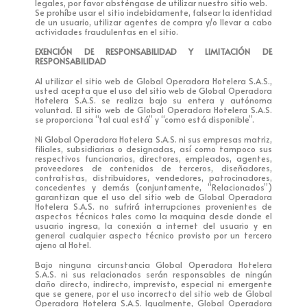
legales, por favor absténgase de utilizar nuestro sitio web.
Se prohíbe usar el sitio indebidamente, falsear la identidad
de un usuario, utilizar agentes de compra y/o llevar a cabo
actividades fraudulentas en el sitio.
EXENCIÓN DE RESPONSABILIDAD Y LIMITACIÓN DE
RESPONSABILIDAD
Al utilizar el sitio web de Global Operadora Hotelera S.A.S.,
usted acepta que el uso del sitio web de Global Operadora
Hotelera S.A.S. se realiza bajo su entera y autónoma
voluntad. El sitio web de Global Operadora Hotelera S.A.S.
se proporciona “tal cual está” y “como está disponible”.
Ni Global Operadora Hotelera S.A.S. ni sus empresas matriz,
filiales, subsidiarias o designadas, así como tampoco sus
respectivos funcionarios, directores, empleados, agentes,
proveedores de contenidos de terceros, diseñadores,
contratistas, distribuidores, vendedores, patrocinadores,
concedentes y demás (conjuntamente, “Relacionados”)
garantizan que el uso del sitio web de Global Operadora
Hotelera S.A.S. no sufrirá interrupciones provenientes de
aspectos técnicos tales como la maquina desde donde el
usuario ingresa, la conexión a internet del usuario y en
general cualquier aspecto técnico provisto por un tercero
ajeno al Hotel.
Bajo ninguna circunstancia Global Operadora Hotelera
S.A.S. ni sus relacionados serán responsables de ningún
daño directo, indirecto, imprevisto, especial ni emergente
que se genere, por el uso incorrecto del sitio web de Global
Operadora Hotelera S.A.S. Igualmente, Global Operadora