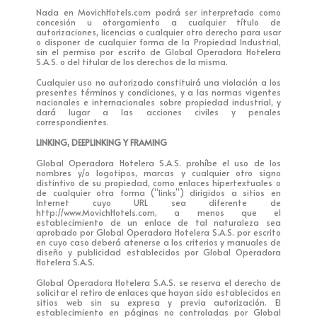
Nada en MovichHotels.com podrá ser interpretado como
concesión u otorgamiento a cualquier título de
autorizaciones, licencias o cualquier otro derecho para usar
o disponer de cualquier forma de la Propiedad Industrial,
sin el permiso por escrito de Global Operadora Hotelera
S.A.S. o del titular de los derechos de la misma.
Cualquier uso no autorizado constituirá una violación a los
presentes términos y condiciones, y a las normas vigentes
nacionales e internacionales sobre propiedad industrial, y
dará lugar a las acciones civiles y penales
correspondientes.
LINKING, DEEPLINKING Y FRAMING
Global Operadora Hotelera S.A.S. prohíbe el uso de los
nombres y/o logotipos, marcas y cualquier otro signo
distintivo de su propiedad, como enlaces hipertextuales o
de cualquier otra forma (“links”) dirigidos a sitios en
Internet cuyo URL sea diferente de
http://www.MovichHotels.com, a menos que el
establecimiento de un enlace de tal naturaleza sea
aprobado por Global Operadora Hotelera S.A.S. por escrito
en cuyo caso deberá atenerse a los criterios y manuales de
diseño y publicidad establecidos por Global Operadora
Hotelera S.A.S.
Global Operadora Hotelera S.A.S. se reserva el derecho de
solicitar el retiro de enlaces que hayan sido establecidos en
sitios web sin su expresa y previa autorización. El
establecimiento en páginas no controladas por Global