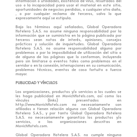
información o utilidades, existencia de virus, resultados del
uso o la incapacidad para usar el material en este sitio,
oportunidades de negocios perdidas, o cualquier otro daño,
, o por cualquier reclamo de terceros, salvo lo que
expresamente aquí se estipula.
Bajo los términos aquí señalados, Global Operadora
Hotelera S.A.S. no asume ninguna responsabilidad por la
información que se suministra en la página publicada por
terceros sean notas de interés, opiniones, consejos
prácticos y solución de inquietudes. Global Operadora
Hotelera S.A.S. no asume responsabilidad alguna por
problemas o por la imposibilidad de utilización del sitio o
de alguna de las páginas que lo conforman, incluyendo
pero sin limitarse a eventos tales como problemas en el
servidor o en la conexión, interrupciones en su comunicación,
problemas técnicos, eventos de caso fortuito o fuerza
mayor.
PUBLICIDAD Y VÍNCULOS
Las organizaciones, productos y/o servicios a los cuales se
les haga publicidad en MovichHotels.com, así como los
vínculos (links) presentados en
http://www.MovichHotels.com no necesariamente son
afiliados o tienen relación alguna con Global Operadora
Hotelera S.A.S., y por tanto Global Operadora Hotelera
S.A.S. no necesariamente garantiza los productos y/o
servicios, o las organizaciones descritas en
MovichHotels.com.
Global Operadora Hotelera S.A.S. no cumple ninguna