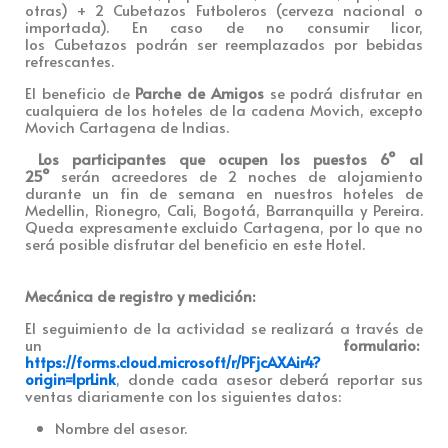
otras) + 2 Cubetazos Futboleros (cerveza nacional o
importada). En caso de no consumir licor,
los Cubetazos podrán ser reemplazados por bebidas
refrescantes.
El beneficio de
Parche de Amigos
se podrá disfrutar en
cualquiera de los hoteles de la cadena Movich, excepto
Movich Cartagena de Indias.
Los participantes que ocupen los puestos 6° al
25°
serán acreedores de 2 noches de alojamiento
durante un fin de semana en nuestros hoteles de
Medellin, Rionegro, Cali, Bogotá, Barranquilla y Pereira.
Queda expresamente excluido Cartagena, por lo que no
será posible disfrutar del beneficio en este Hotel.
Mecánica de registro y medición:
El seguimiento de la actividad se realizará a través de
un
formulario:
https://forms.cloud.microsoft/r/PFjcAXAir4?
origin=lprLink
, donde cada asesor deberá reportar sus
ventas diariamente con los siguientes datos:
Nombre del asesor.